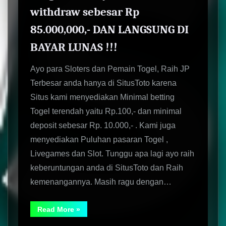
withdraw sebesar Rp
85.000,000,- DAN LANGSUNG DI
BAYAR LUNAS !!!
Ayo para Sloters dan Pemain Togel, Raih JP
Terbesar anda hanya di SitusToto karena
Situs kami menyediakan Minimal betting
Togel terendah yaitu Rp.100,- dan minimal
deposit sebesar Rp. 10.000,- . Kami juga
menyediakan Puluhan pasaran Togel ,
Livegames dan Slot. Tunggu apa lagi ayo raih
keberuntungan anda di SitusToto dan Raih
kemenangannya. Masih ragu dengan…
“SELAMAT
Read More
»
KEPADA
USERID