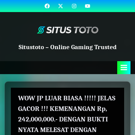
Skip
Facebook
Twitter
Instagram
Youtube
to
content
Situstoto – Online Gaming Trusted
WOW JP LUAR BIASA !!!!! JELAS
GACOR !!! KEMENANGAN Rp,
242,000,000.- DENGAN BUKTI
NYATA MELESAT DENGAN