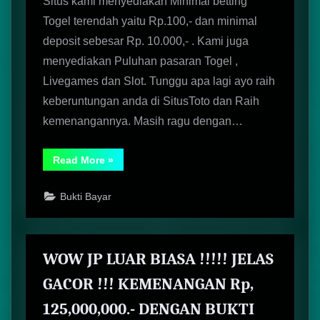
Situs kami menyediakan Minimal betting
Togel terendah yaitu Rp.100,- dan minimal
deposit sebesar Rp. 10.000,- . Kami juga
menyediakan Puluhan pasaran Togel ,
Livegames dan Slot. Tunggu apa lagi ayo raih
keberuntungan anda di SitusToto dan Raih
kemenangannya. Masih ragu dengan…
“SELAMAT
Read More
»
KEPADA
USERID
Sxxxxxxxxxx,
Bukti Bayar
PEMENANG
PERMAINAN
SLOT
Gates
Of
Olympus
WOW JP LUAR BIASA !!!!! JELAS
Super
Scatter
-
GACOR !!! KEMENANGAN Rp,
Pragmatic
Play
125,000,000.- DENGAN BUKTI
dan
melakukan