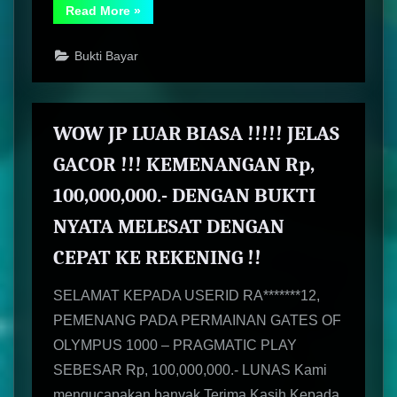
“WOW
Read More
»
JP
LUAR
BIASA
Bukti Bayar
!!!!!
JELAS
GACOR
!!!
KEMENANGAN
Rp,
WOW JP LUAR BIASA !!!!! JELAS
125,000,000.-
DENGAN
BUKTI
GACOR !!! KEMENANGAN Rp,
NYATA
MELESAT
100,000,000.- DENGAN BUKTI
DENGAN
CEPAT
KE
NYATA MELESAT DENGAN
REKENING
!!”
CEPAT KE REKENING !!
SELAMAT KEPADA USERID RA*******12,
PEMENANG PADA PERMAINAN GATES OF
OLYMPUS 1000 – PRAGMATIC PLAY
SEBESAR Rp, 100,000,000.- LUNAS Kami
mengucapakan banyak Terima Kasih Kepada